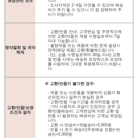
공급관련 정보
니다.
- 도서지역은 2~4일 지연될 수 있으며 배송
비가 추가 될 수 있으니 이 점 양해하여 주
시기 바랍니다.
- 교환/반품 안내: 고객변심 및 주문착오에
의한 교환/반품은 제품 수령일로부터 7일
이내 가능합니다.
- 불량제품 또는 제품에 의한 문제 발생시
청약철회 및 계약
전액(해당 제품) 교환/환불해드립니다.
해제
- (단, 상품 수령일로부터 30일 이내) 교환
및 반품 시에는 배송된 포장박스와 포장재
를 사용하여 그대로 복원해주시기 바랍니
다.
※ 교환/반품이 불가한 경우:
- 제품 또는 사은품을 개봉하여 상품이 훼
손되었거나 일부가 분실된 경우
- 교환/반품 가능기간을 초과하였을 경우
- 기타 사용자의 과실이 인정되는 경우 교
교환/반품/보증
환/반품배송비: 고객변심에 의한 교환 및
조건과 절차
반품 시 발생되는 배송비는 고객님 부담입
니다.
- 교환 시:반송비+재발송비=5,000원
- 반품 시:초기 배송비(무료배송 포함)+반
송비=5,000원