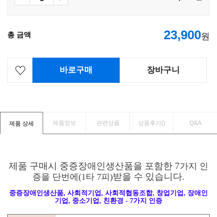
23,900
총 금액
원
바로구매
장바구니
제품정보
관련상품
상품후기(
)
Q&A
제품 상세
제품 구매시 중증장애인생산품을 포함한
7
가지 인
받을 수 있습니다
.
증을 단번에
(1
타
7
피
)
중증장애인생산품
,
사회적기업
,
사회적협동조합
,
창업기업
,
장애인
기업
,
중소기업
,
친환경
- 7
가지 인증