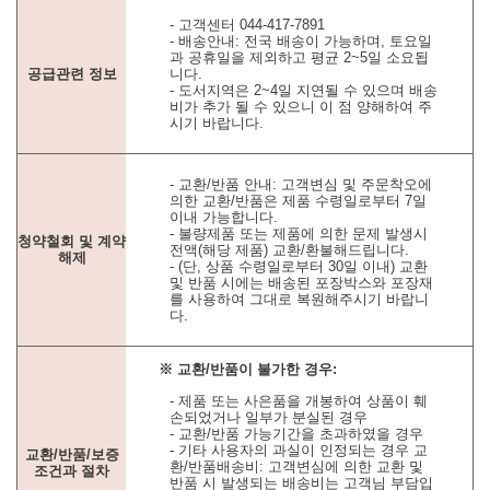
- 고객센터 044-417-7891
- 배송안내: 전국 배송이 가능하며, 토요일
과 공휴일을 제외하고 평균 2~5일 소요됩
공급관련 정보
니다.
- 도서지역은 2~4일 지연될 수 있으며 배송
비가 추가 될 수 있으니 이 점 양해하여 주
시기 바랍니다.
- 교환/반품 안내: 고객변심 및 주문착오에
의한 교환/반품은 제품 수령일로부터 7일
이내 가능합니다.
- 불량제품 또는 제품에 의한 문제 발생시
청약철회 및 계약
전액(해당 제품) 교환/환불해드립니다.
해제
- (단, 상품 수령일로부터 30일 이내) 교환
및 반품 시에는 배송된 포장박스와 포장재
를 사용하여 그대로 복원해주시기 바랍니
다.
※ 교환/반품이 불가한 경우:
- 제품 또는 사은품을 개봉하여 상품이 훼
손되었거나 일부가 분실된 경우
- 교환/반품 가능기간을 초과하였을 경우
- 기타 사용자의 과실이 인정되는 경우 교
교환/반품/보증
환/반품배송비: 고객변심에 의한 교환 및
조건과 절차
반품 시 발생되는 배송비는 고객님 부담입