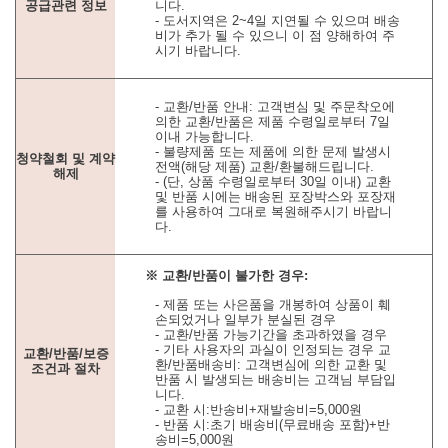
공급관련 정보
니다.
- 도서지역은 2~4일 지연될 수 있으며 배송
비가 추가 될 수 있으니 이 점 양해하여 주
시기 바랍니다.
- 교환/반품 안내: 고객변심 및 주문착오에
의한 교환/반품은 제품 수령일로부터 7일
이내 가능합니다.
- 불량제품 또는 제품에 의한 문제 발생시
청약철회 및 계약
전액(해당 제품) 교환/환불해드립니다.
해제
- (단, 상품 수령일로부터 30일 이내) 교환
및 반품 시에는 배송된 포장박스와 포장재
를 사용하여 그대로 복원해주시기 바랍니
다.
※ 교환/반품이 불가한 경우:
- 제품 또는 사은품을 개봉하여 상품이 훼
손되었거나 일부가 분실된 경우
- 교환/반품 가능기간을 초과하였을 경우
- 기타 사용자의 과실이 인정되는 경우 교
교환/반품/보증
환/반품배송비: 고객변심에 의한 교환 및
조건과 절차
반품 시 발생되는 배송비는 고객님 부담입
니다.
- 교환 시:반송비+재발송비=5,000원
- 반품 시:초기 배송비(무료배송 포함)+반
송비=5,000원